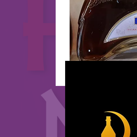
2025 CopyRight HK Wine Market 版權所有