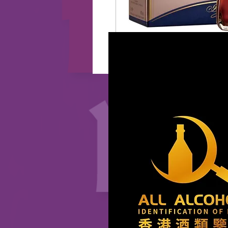
2025 CopyRight HK Wine Market 版權所有