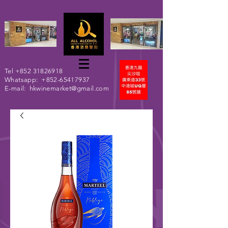
Tel
+852 31826918
Whatsapp:
+852-65417937
E-mail:
hkwinemarket@gmail.com