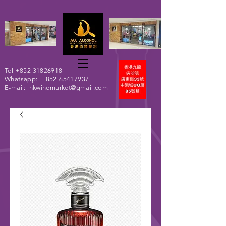
Tel
+852 31826918
Whatsapp:
+852-65417937
E-mail:
hkwinemarket@gmail.com