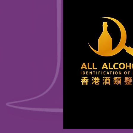
2025 CopyRight HK Wine Market 版權所有