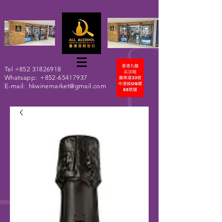
Tel
+852 31826918
Whatsapp:
+852-65417937
E-mail:
hkwinemarket@gmail.com