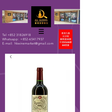
Tel
+852 31826918
Whatsapp:
+852-65417937
E-mail:
hkwinemarket@gmail.com