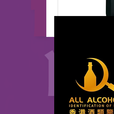
2025 CopyRight HK Wine Market 版權所有