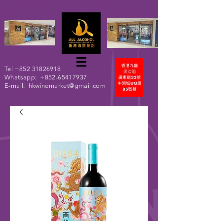
Tel
+852 31826918
Whatsapp:
+852-65417937
E-mail:
hkwinemarket@gmail.com