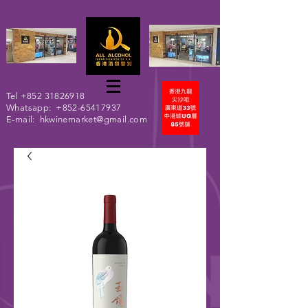
Tel
+852 31826918
Whatsapp:
+852-65417937
E-mail:
hkwinemarket@gmail.com